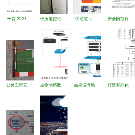
干货 2021
低压电控柜
快通道 计
安全防范行
年中国计算
报价 厂家
算机系统集
业职业技能
机系统集成
成资质年检
安防工程企
行业龙头分
不简单:企
业技术人员
析 东华软
业必须懂的
专业考试题
件 计算机
年检要求与
（判断题
系统集成龙
安全防范工
——计算机
头企业
程要点
系统集成）
公路工程安
生物制药数
如果没有地
打造智能化
全要防范,
字化工厂的
图，安防工
猫咪咖啡馆
这些管理措
规划设计与
程如同盲人
基于Spring
施要做好! -
计算机系统
摸象
Boot的计算
集成实践
机毕业设计
与系统集成