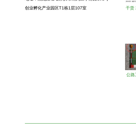
创业孵化产业园区T1栋1层107室
干货
集成
计
公路