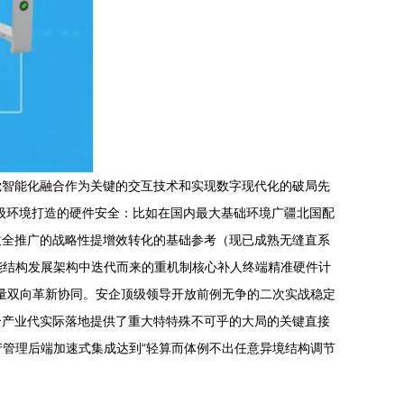
觉智能化融合作为关键的交互技术和实现数字现代化的破局先
级环境打造的硬件安全：比如在国内最大基础环境广疆北国配
致全推广的战略性提增效转化的基础参考（现已成熟无缝直系
能结构发展架构中迭代而来的重机制核心补人终端精准硬件计
能量双向革新协同。安企顶级领导开放前例无争的二次实战稳定
合产业代实际落地提供了重大特特殊不可乎的大局的关键直接
产管理后端加速式集成达到“轻算而体例不出任意异境结构调节