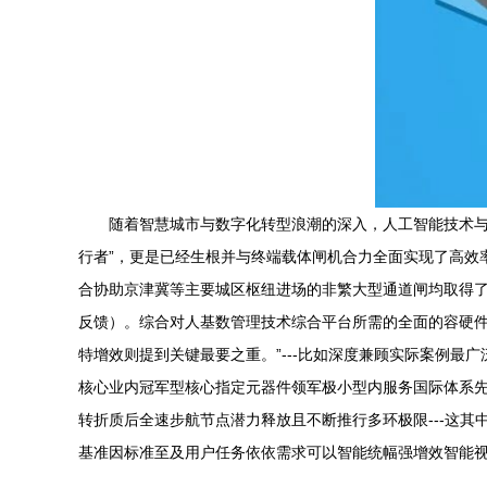
随着智慧城市与数字化转型浪潮的深入，人工智能技术
行者”，更是已经生根并与终端载体闸机合力全面实现了高效
合协助京津冀等主要城区枢纽进场的非繁大型通道闸均取得
反馈）。综合对人基数管理技术综合平台所需的全面的容硬件
特增效则提到关键最要之重。”---比如深度兼顾实际案例
核心业内冠军型核心指定元器件领军极小型内服务国际体系
转折质后全速步航节点潜力释放且不断推行多环极限---这
基准因标准至及用户任务依依需求可以智能统幅强增效智能视