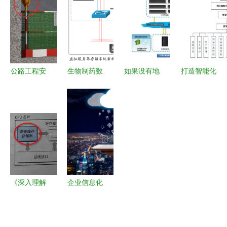
行业龙头分
不简单:企
业技术人员
析 东华软
业必须懂的
专业考试题
件 计算机
年检要求与
（判断题
系统集成龙
安全防范工
——计算机
头企业
程要点
系统集成）
公路工程安
生物制药数
如果没有地
打造智能化
全要防范,
字化工厂的
图，安防工
猫咪咖啡馆
这些管理措
规划设计与
程如同盲人
基于Spring
施要做好! -
计算机系统
摸象
Boot的计算
集成实践
机毕业设计
与系统集成
实践
《深入理解
企业信息化
计算机系
的基础条件
统》与安全
与安全防范